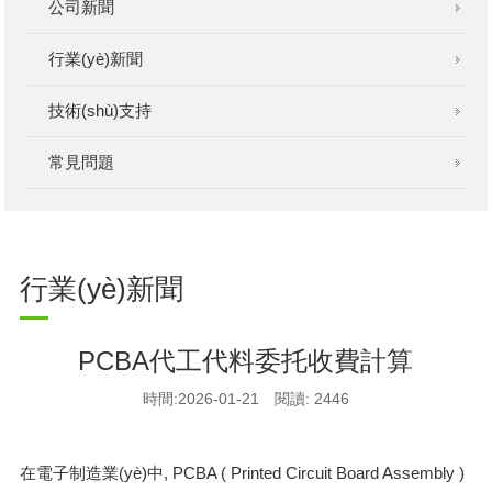
公司新聞
行業(yè)新聞
技術(shù)支持
常見問題
行業(yè)新聞
PCBA代工代料委托收費計算
時間:2026-01-21 閱讀: 2446
在電子制造業(yè)中, PCBA ( Printed Circuit Board Assembly )