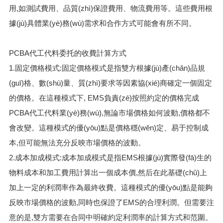
用,如測試費用、品質(zhì)保證費用、物流費用等。這些費用根
據(jù)具體業(yè)務(wù)需求和合作方式可能會有所不同。
PCBA代工代料委托的收費計算方式
1.固定價格模式:固定價格模式是指雙方根據(jù)產(chǎn)品規
(guī)格、數(shù)量、質(zhì)要求等因素協(xié)商確定一個固定
的價格。在這種模式下, EMS負責(zé)按照約定的價格完成
PCBA代工代料業(yè)務(wù),無論市場價格如何波動,價格都不
會改變。這種模式的優(yōu)點是價格穩(wěn)定、易于控制成
本,但可能無法充分反映市場價格的波動。
2.成本加成模式:成本加成模式是指EMS根據(jù)實際發(fā)生的
物料成本和加工費用計算出一個成本價,然后在此基礎(chǔ)上
加上一定的利潤率作為最終收費。這種模式的優(yōu)點是能夠
反映市場價格的波動,同時也保證了EMS的合理利潤。但需要注
意的是,雙方需要在合同中明確約定利潤率的計算方式和范圍。