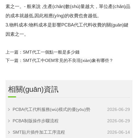
素之一。- 般來說 ,生產(chǎn)數(shù)量越大，單位產(chǎn)品
的成本就越低,因此相應(yīng)的收費也會越低。
3.物料成本:物料成本是影響PCBA代工代料收費的關(guān)鍵
因素之一。
上一篇：
SMT代工一個點一般是多少錢
下一篇：
SMT代工中OEM常見的不良現(xiàn)象有哪些？
相關(guān)資訊
PCBA代工代料服務(wù)模式的優(yōu)勢
2026-06-29
PCBA制版操作步驟流程
2026-06-29
SMT貼片插件加工工序流程
2026-06-14