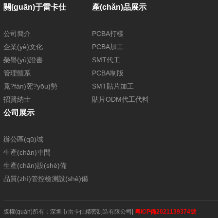
關(guān)于雷卡仕
產(chǎn)品展示
公司簡介
PCBA打樣
PCBA打樣
企業(yè)文化
PCBA加工
榮譽(yù)證書
SMT代工
管理體系
PCBA制版
竟?fàn)巸?yōu)勢
SMT貼片加工
招賢納士
貼片ODM代工代料
公司展示
辦公區(qū)域
SMT貼片加工
生產(chǎn)車間
生產(chǎn)設(shè)備
品質(zhì)管控檢測設(shè)備
版權(quán)所有：深圳市雷卡仕精密制造有限公司|
粵ICP備2021139374號