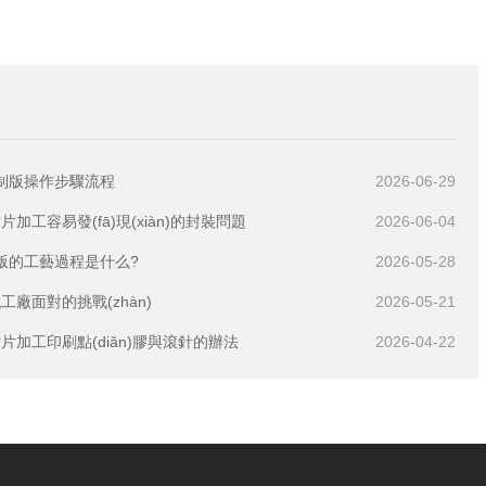
A制版操作步驟流程
2026-06-29
片加工容易發(fā)現(xiàn)的封裝問題
2026-06-04
制版的工藝過程是什么?
2026-05-28
代工廠面對的挑戰(zhàn)
2026-05-21
貼片加工印刷點(diǎn)膠與滾針的辦法
2026-04-22