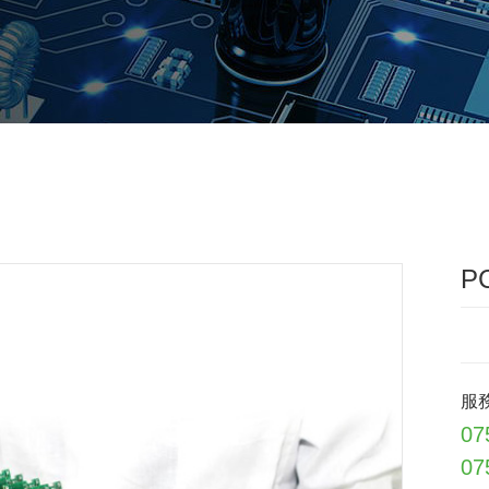
P
服務
07
07