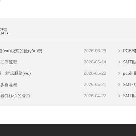
資訊
(wù)模式的優(yōu)勢
2026-06-29
PCB
工工序流程
2026-06-14
SMT貼
一站式服務(wù)
2026-05-28
pcb
工步驟流程
2026-05-21
SMT
元器件移位的緣由
2026-04-22
SMT