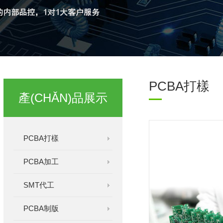
PCBA打樣
產(CHǍN)品展示
PCBA打樣
PCBA加工
SMT代工
SMT貼片加工
PCBA制版