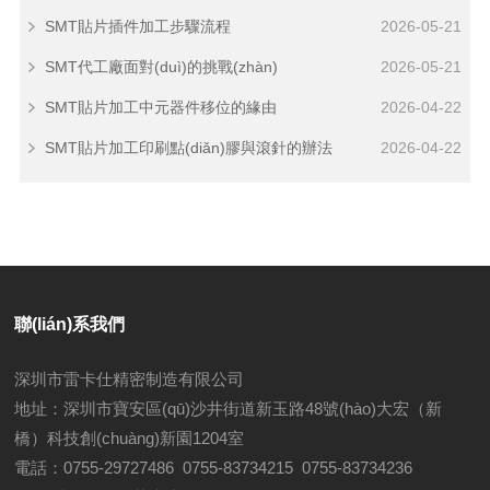
SMT貼片插件加工步驟流程
2026-05-21
SMT代工廠面對(duì)的挑戰(zhàn)
2026-05-21
SMT貼片加工中元器件移位的緣由
2026-04-22
SMT貼片加工印刷點(diǎn)膠與滾針的辦法
2026-04-22
聯(lián)系我們
深圳市雷卡仕精密制造有限公司
地址：深圳市寶安區(qū)沙井街道新玉路48號(hào)大宏（新
橋）科技創(chuàng)新園1204室
電話：0755-29727486 0755-83734215 0755-83734236