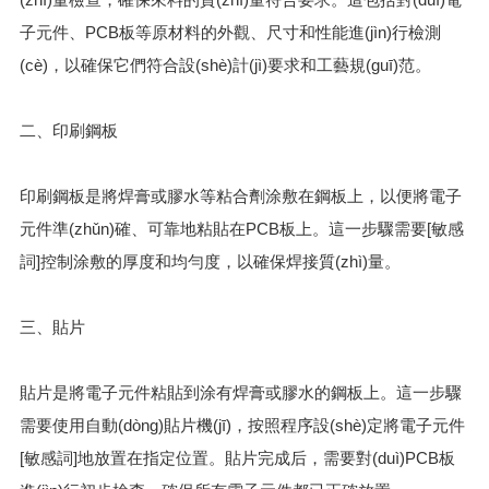
子元件、PCB板等原材料的外觀、尺寸和性能進(jìn)行檢測
(cè)，以確保它們符合設(shè)計(jì)要求和工藝規(guī)范。
二、印刷鋼板
印刷鋼板是將焊膏或膠水等粘合劑涂敷在鋼板上，以便將電子
元件準(zhǔn)確、可靠地粘貼在PCB板上。這一步驟需要[敏感
詞]控制涂敷的厚度和均勻度，以確保焊接質(zhì)量。
三、貼片
貼片是將電子元件粘貼到涂有焊膏或膠水的鋼板上。這一步驟
需要使用自動(dòng)貼片機(jī)，按照程序設(shè)定將電子元件
[敏感詞]地放置在指定位置。貼片完成后，需要對(duì)PCB板