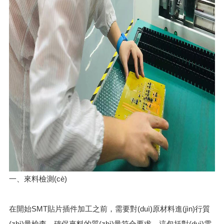
一、來料檢測(cè)
在開始SMT貼片插件加工之前，需要對(duì)原材料進(jìn)行質
(zhì)量檢查，確保來料的質(zhì)量符合要求。這包括對(duì)電