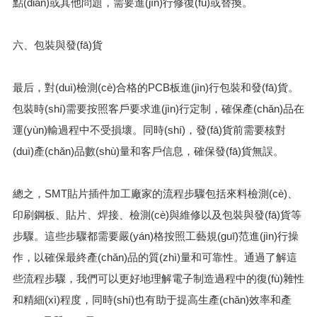
點(diǎn)或其他問題，需要進(jìn)行修復(fù)或替換。
六、包裝與發(fā)貨
最后，對(duì)檢測(cè)合格的PCB板進(jìn)行包裝和發(fā)貨。
包裝時(shí)需要按照客戶要求進(jìn)行定制，確保產(chǎn)品在
運(yùn)輸過程中不受損壞。同時(shí)，發(fā)貨前需要核對
(duì)產(chǎn)品數(shù)量和客戶信息，確保發(fā)貨無誤。
總之，SMT貼片插件加工廠家的流程步驟包括來料檢測(cè)、
印刷鋼板、貼片、焊接、檢測(cè)與維修以及包裝與發(fā)貨等
步驟。這些步驟都需要嚴(yán)格按照工藝規(guī)范進(jìn)行操
作，以確保最終產(chǎn)品的質(zhì)量和可靠性。通過了解這
些流程步驟，我們可以更好地理解電子制造過程中的復(fù)雜性
和精細(xì)程度，同時(shí)也有助于提高生產(chǎn)效率和產